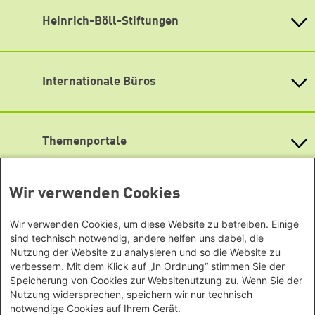
E-Mail:
info@boell-brandenburg.de
Instagram
Heinrich-Böll-Stiftungen
Anmeldung zu Veranstaltungen:
Spotify
Heinrich-Böll-Stiftung e.V.
veranstaltungen@boell-brandenburg.de
Bundesstiftung
oder wenden Sie sich direkt an das Team in der
YouTube
Internationale Büros
Heinrich-Böll-Stiftungen in den
Geschäftsstelle
.
Bundesländern
Während einer laufenden Veranstaltung erreichen Sie
Asien
Baden-Württemberg
uns unter 0175 21 69 270.
Büro Peking - China
Bayern
Lageplan
Themenportale
Büro Neu-Delhi - Indien
Berlin
Büro Phnom Penh - Kambodscha
Newsletter abonnieren
Brandenburg
KommunalWiki
Büro Südostasien
Heimatkunde
Bremen
Wir verwenden Cookies
Grüne Akademie
Büro Seoul - Ostasien | Globaler
Mediatheken
Hamburg
Gunda-Werner-Institut
Dialog
Hessen
GreenCampus Weiterbildung
Wir verwenden Cookies, um diese Website zu betreiben. Einige
Info Hub Plastic
Afrika
Archiv Grünes Gedächtnis
Mecklenburg-Vorpommern
sind technisch notwendig, andere helfen uns dabei, die
Antifeminismus begegnen
Studienwerk
Büro Horn von Afrika -
Nutzung der Website zu analysieren und so die Website zu
Gender Mediathek
Niedersachsen
Grüne Websites
verbessern. Mit dem Klick auf „In Ordnung“ stimmen Sie der
Somalia/Somaliland, Sudan,
Nordrhein-Westfalen
Speicherung von Cookies zur Websitenutzung zu. Wenn Sie der
Äthiopien
Bündnis 90 / Die Grünen
Rheinland-Pfalz
Nutzung widersprechen, speichern wir nur technisch
Bundestagsfraktion
Büro Nairobi - Kenia, Uganda,
Saarland
notwendige Cookies auf Ihrem Gerät.
European Greens