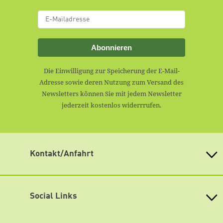
Abonnieren
Die Einwilligung zur Speicherung der E-Mail-
Adresse sowie deren Nutzung zum Versand des
Newsletters können Sie mit jedem Newsletter
jederzeit kostenlos widerrrufen.
Kontakt/Anfahrt
Heinrich-Böll-Stiftung Brandenburg
für Ökologie, Demokratie und Soziales e.V.
Social Links
Jägerstraße 2, 14467 Potsdam
Tel.: (0331) 870 00 801
Facebook