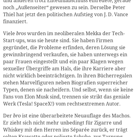
und anderen trotz Eliteuniabschluss einredete, gerade
noch „Außenseiter“ gewesen zu sein. Derselbe Peter
Thiel hat jetzt den politischen Aufstieg von J. D. Vance
finanziert.
Viele
bros
wurden im neoliberalen Mekka der Tech-
Start-ups, was sie heute sind. Sie haben Firmen
gegründet, die Probleme erfinden, deren Lösung sie
gewinnbringend verkaufen, sie haben unterwegs ein
paar Frauen eingestellt und ein paar Klagen wegen
sexueller Übergriffe am Hals, die ihre Karriere aber
nicht wirklich beeinträchtigen. In ihren Bücherregalen
stehen Marvelfiguren neben Biografien superreicher
Typen, denen sie nach­eifern. Und selbst, wenn sie keine
Fans von Elon Musk sind, trennen sie strikt das geniale
Werk (Tesla! SpaceX!) vom rechtsextremen Autor.
Der
bro
ist eine überarbeitete Neuauflage des Machos.
Er zieht sich nicht mehr unbedingt für Zigarre und
Whiskey mit den Herren ins Séparée zurück, er trägt
selten Krawatte oder polierte Schuhe, zur Tarnung