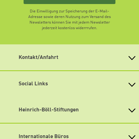
Die Einwilligung zur Speicherung der E-Mail-
Adresse sowie deren Nutzung zum Versand des
Newsletters können Sie mit jedem Newsletter
jederzeit kostenlos widerrrufen.
Kontakt/Anfahrt
Heinrich-Böll-Stiftung Brandenburg
für Ökologie, Demokratie und Soziales e.V.
Social Links
Jägerstraße 2, 14467 Potsdam
Tel.: (0331) 870 00 801
Facebook
E-Mail:
info@boell-brandenburg.de
Anmeldung zu Veranstaltungen:
Instagram
Heinrich-Böll-Stiftungen
veranstaltungen@boell-brandenburg.de
Spotify
Heinrich-Böll-Stiftung e.V.
oder wenden Sie sich direkt an das Team in der
Geschäftsstelle
.
Bundesstiftung
YouTube
Internationale Büros
Heinrich-Böll-Stiftungen in den
Während einer laufenden Veranstaltung erreichen Sie