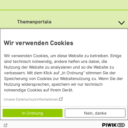
Bundesländern
uns unter 0175 21 69 270.
Asien
Lageplan
Baden-Württemberg
Büro Peking - China
Bayern
Newsletter abonnieren
Themenportale
Büro Neu-Delhi - Indien
Berlin
Büro Phnom Penh - Kambodscha
Brandenburg
KommunalWiki
Büro Südostasien
Heimatkunde
Bremen
Wir verwenden Cookies
Grüne Akademie
Büro Seoul - Ostasien | Globaler
Mediatheken
Hamburg
Gunda-Werner-Institut
Dialog
Hessen
GreenCampus Weiterbildung
Wir verwenden Cookies, um diese Website zu betreiben. Einige
Info Hub Plastic
Afrika
Archiv Grünes Gedächtnis
Mecklenburg-Vorpommern
sind technisch notwendig, andere helfen uns dabei, die
Antifeminismus begegnen
Studienwerk
Büro Horn von Afrika -
Nutzung der Website zu analysieren und so die Website zu
Gender Mediathek
Niedersachsen
Grüne Websites
verbessern. Mit dem Klick auf „In Ordnung“ stimmen Sie der
Somalia/Somaliland, Sudan,
Nordrhein-Westfalen
Speicherung von Cookies zur Websitenutzung zu. Wenn Sie der
Äthiopien
Bündnis 90 / Die Grünen
Rheinland-Pfalz
Nutzung widersprechen, speichern wir nur technisch
Bundestagsfraktion
Büro Nairobi - Kenia, Uganda,
Saarland
notwendige Cookies auf Ihrem Gerät.
European Greens
Tansania
Sachsen
Die Grünen im Europäischen Parlament
Unsere Datenschutzinformationen
Büro Abuja - Nigeria
Green European Foundation
Sachsen-Anhalt
Footer menu
Impressum und Datenschutzerklärung
Büro Dakar - Senegal
Schleswig-Holstein
In Ordnung
Nein, danke
Erklärung zur Barrierefreiheit
Büro Kapstadt - Südafrika, Namibia,
Thüringen
Bildnachweise
Simbabwe