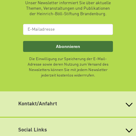
Unser Newsletter informiert Sie über aktuelle
Themen, Veranstaltungen und Publikationen
der Heinrich-Böll-Stiftung Brandenburg.
Abonnieren
Die Einwilligung zur Speicherung der E-Mail-
Adresse sowie deren Nutzung zum Versand des
Newsletters können Sie mit jedem Newsletter
jederzeit kostenlos widerrrufen.
Kontakt/Anfahrt
Heinrich-Böll-Stiftung Brandenburg
für Ökologie, Demokratie und Soziales e.V.
Social Links
Jägerstraße 2, 14467 Potsdam